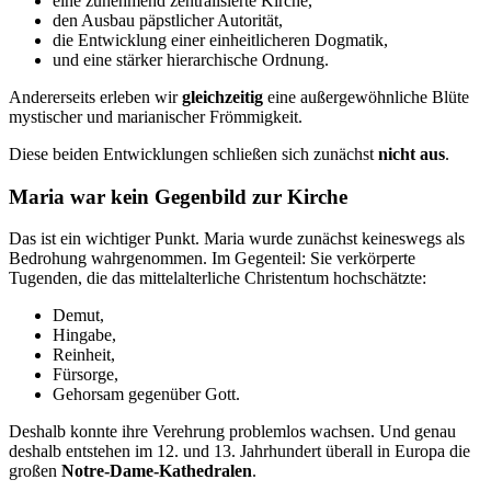
eine zunehmend zentralisierte Kirche,
den Ausbau päpstlicher Autorität,
die Entwicklung einer einheitlicheren Dogmatik,
und eine stärker hierarchische Ordnung.
Andererseits erleben wir
gleichzeitig
eine außergewöhnliche Blüte
mystischer und marianischer Frömmigkeit.
Diese beiden Entwicklungen schließen sich zunächst
nicht aus
.
Maria war kein Gegenbild zur Kirche
Das ist ein wichtiger Punkt. Maria wurde zunächst keineswegs als
Bedrohung wahrgenommen. Im Gegenteil: Sie verkörperte
Tugenden, die das mittelalterliche Christentum hochschätzte:
Demut,
Hingabe,
Reinheit,
Fürsorge,
Gehorsam gegenüber Gott.
Deshalb konnte ihre Verehrung problemlos wachsen. Und genau
deshalb entstehen im 12. und 13. Jahrhundert überall in Europa die
großen
Notre-Dame-Kathedralen
.