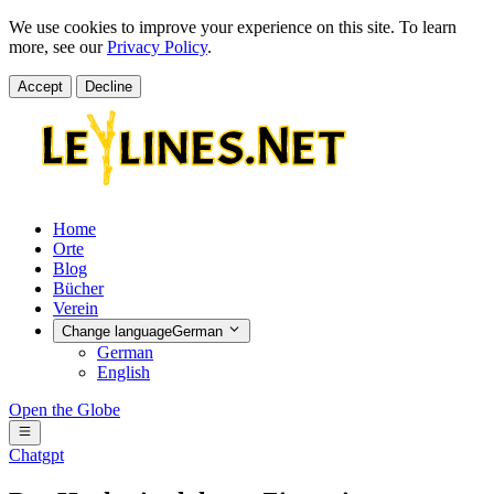
We use cookies to improve your experience on this site. To learn
more, see our
Privacy Policy
.
Accept
Decline
Home
Orte
Blog
Bücher
Verein
Change language
German
German
English
Open the Globe
Chatgpt