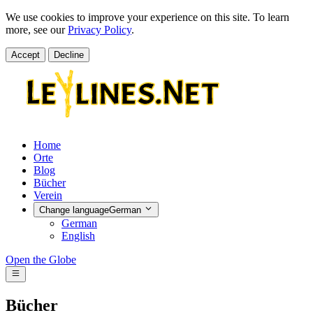
We use cookies to improve your experience on this site. To learn
more, see our
Privacy Policy
.
Accept
Decline
Home
Orte
Blog
Bücher
Verein
Change language
German
German
English
Open the Globe
Bücher