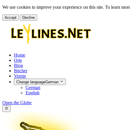
We use cookies to improve your experience on this site. To learn mor
Accept
Decline
Home
Orte
Blog
Bücher
Verein
Change language
German
German
English
Open the Globe